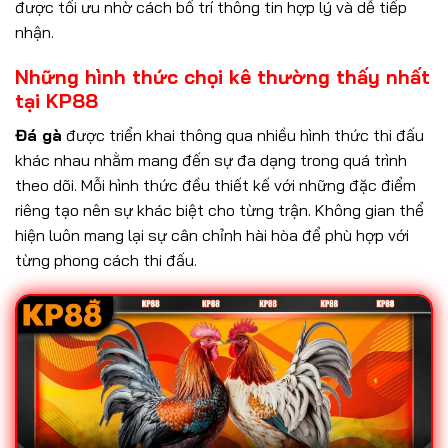
được tối ưu nhờ cách bố trí thông tin hợp lý và dễ tiếp
nhận.
Những hình thức chọi kê thường thấy nhất
tại KP88
Đá gà
được triển khai thông qua nhiều hình thức thi đấu
khác nhau nhằm mang đến sự đa dạng trong quá trình
theo dõi. Mỗi hình thức đều thiết kế với những đặc điểm
riêng tạo nên sự khác biệt cho từng trận. Không gian thể
hiện luôn mang lại sự cân chỉnh hài hòa để phù hợp với
từng phong cách thi đấu.