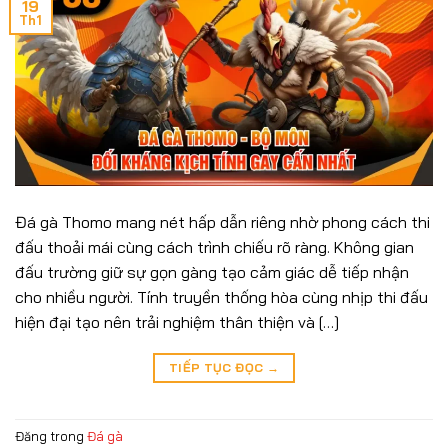
19
Th1
Đá gà Thomo mang nét hấp dẫn riêng nhờ phong cách thi
đấu thoải mái cùng cách trình chiếu rõ ràng. Không gian
đấu trường giữ sự gọn gàng tạo cảm giác dễ tiếp nhận
cho nhiều người. Tính truyền thống hòa cùng nhịp thi đấu
hiện đại tạo nên trải nghiệm thân thiện và […]
TIẾP TỤC ĐỌC
→
Đăng trong
Đá gà