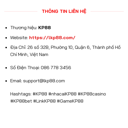
THÔNG TIN LIÊN HỆ
Thương hiệu:
KP88
Website:
https://lkp88.com/
Địa Chỉ: 26 số 32B, Phường 10, Quận 6, Thành phố Hồ
Chí Minh, Việt Nam
Số Điện Thoại: 086 778 3456
Email:
support@lkp88.com
Hashtags: #KP88 #nhacaiKP88 #KP88casino
#KP88bet #LinkKP88 #GameKP88