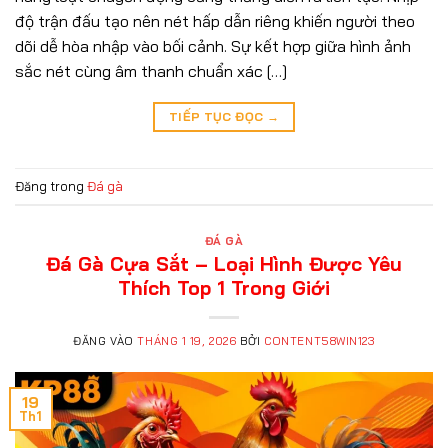
độ trận đấu tạo nên nét hấp dẫn riêng khiến người theo
dõi dễ hòa nhập vào bối cảnh. Sự kết hợp giữa hình ảnh
sắc nét cùng âm thanh chuẩn xác […]
TIẾP TỤC ĐỌC
→
Đăng trong
Đá gà
ĐÁ GÀ
Đá Gà Cựa Sắt – Loại Hình Được Yêu
Thích Top 1 Trong Giới
ĐĂNG VÀO
THÁNG 1 19, 2026
BỞI
CONTENT58WIN123
19
Th1