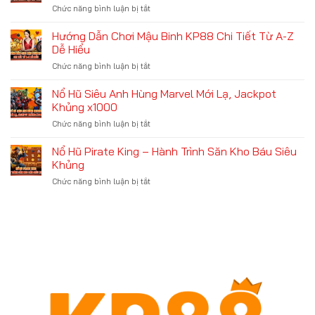
Cao
ở
Chức năng bình luận bị tắt
Rồng
Thưởng
3
Hổ
Lớn
Chiến
Hướng Dẫn Chơi Mậu Binh KP88 Chi Tiết Từ A-Z
KP88
Đến
Thuật
–
Dễ Hiểu
2
Baccarat
Game
Tỷ
ở
Chức năng bình luận bị tắt
KP88
Bài
Đồng
Hướng
Hiệu
25
Dẫn
Nổ Hũ Siêu Anh Hùng Marvel Mới Lạ, Jackpot
Quả
Giây
Chơi
Chinh
Khủng x1000
Đặc
Mậu
Phục
Biệt
ở
Chức năng bình luận bị tắt
Binh
RTP
Nổ
KP88
98.94%
Hũ
Nổ Hũ Pirate King – Hành Trình Săn Kho Báu Siêu
Chi
Siêu
Tiết
Khủng
Anh
Từ
ở
Chức năng bình luận bị tắt
Hùng
A-
Nổ
Marvel
Z
Hũ
Mới
Dễ
Pirate
Lạ,
Hiểu
King
Jackpot
–
Khủng
Hành
x1000
Trình
Săn
Kho
Báu
Siêu