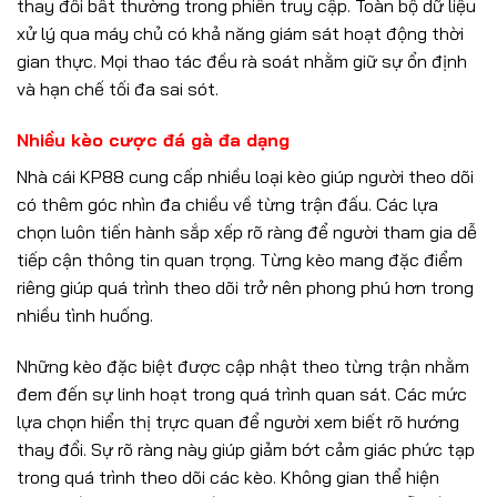
thay đổi bất thường trong phiên truy cập. Toàn bộ dữ liệu
xử lý qua máy chủ có khả năng giám sát hoạt động thời
gian thực. Mọi thao tác đều rà soát nhằm giữ sự ổn định
và hạn chế tối đa sai sót.
Nhiều kèo cược đá gà đa dạng
Nhà cái KP88 cung cấp nhiều loại kèo giúp người theo dõi
có thêm góc nhìn đa chiều về từng trận đấu. Các lựa
chọn luôn tiến hành sắp xếp rõ ràng để người tham gia dễ
tiếp cận thông tin quan trọng. Từng kèo mang đặc điểm
riêng giúp quá trình theo dõi trở nên phong phú hơn trong
nhiều tình huống.
Những kèo đặc biệt được cập nhật theo từng trận nhằm
đem đến sự linh hoạt trong quá trình quan sát. Các mức
lựa chọn hiển thị trực quan để người xem biết rõ hướng
thay đổi. Sự rõ ràng này giúp giảm bớt cảm giác phức tạp
trong quá trình theo dõi các kèo. Không gian thể hiện