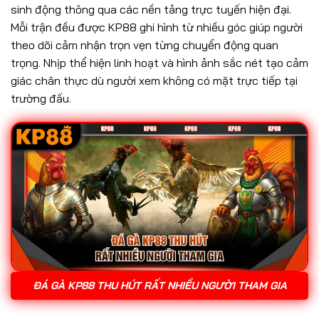
sinh động thông qua các nền tảng trực tuyến hiện đại.
Mỗi trận đều được KP88 ghi hình từ nhiều góc giúp người
theo dõi cảm nhận trọn vẹn từng chuyển động quan
trọng. Nhịp thể hiện linh hoạt và hình ảnh sắc nét tạo cảm
giác chân thực dù người xem không có mặt trực tiếp tại
trường đấu.
ĐÁ GÀ KP88 THU HÚT RẤT NHIỀU NGƯỜI THAM GIA