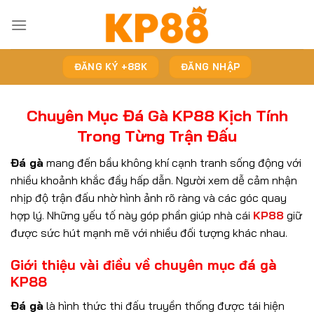
Bỏ
qua
nội
dung
ĐĂNG KÝ +88K
ĐĂNG NHẬP
Chuyên Mục Đá Gà KP88 Kịch Tính
Trong Từng Trận Đấu
Đá gà
mang đến bầu không khí cạnh tranh sống động với
nhiều khoảnh khắc đầy hấp dẫn. Người xem dễ cảm nhận
nhịp độ trận đấu nhờ hình ảnh rõ ràng và các góc quay
hợp lý. Những yếu tố này góp phần giúp nhà cái
KP88
giữ
được sức hút mạnh mẽ với nhiều đối tượng khác nhau.
Giới thiệu vài điều về chuyên mục đá gà
KP88
Đá gà
là hình thức thi đấu truyền thống được tái hiện