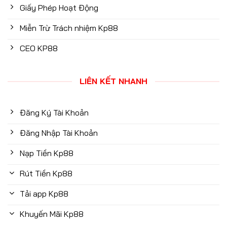
Giấy Phép Hoạt Động
Miễn Trừ Trách nhiệm Kp88
CEO KP88
LIÊN KẾT NHANH
Đăng Ký Tài Khoản
Đăng Nhập Tài Khoản
Nạp Tiền Kp88
Rút Tiền Kp88
Tải app Kp88
Khuyến Mãi Kp88