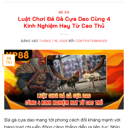
ĐÁ GÀ
Luật Chơi Đá Gà Cựa Dao Cùng 4
Kinh Nghiệm Hay Từ Cao Thủ
ĐĂNG VÀO
THÁNG 1 19, 2026
BỞI
CONTENT58WIN123
19
Th1
Đá gà cựa dao mang tới phong cách đối kháng mạnh với
hàng loạt chuyển động căng thẳng diễn ra liên tục. Nhịp