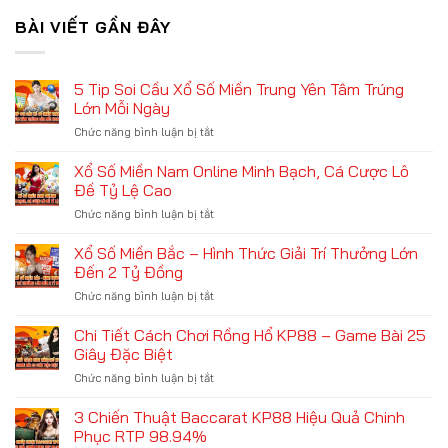
BÀI VIẾT GẦN ĐÂY
5 Tip Soi Cầu Xổ Số Miền Trung Yên Tâm Trúng
Lớn Mỗi Ngày
ở
Chức năng bình luận bị tắt
5
Tip
Xổ Số Miền Nam Online Minh Bạch, Cá Cược Lô
Soi
Đề Tỷ Lệ Cao
Cầu
ở
Chức năng bình luận bị tắt
Xổ
Xổ
Số
Số
Xổ Số Miền Bắc – Hình Thức Giải Trí Thưởng Lớn
Miền
Miền
Trung
Đến 2 Tỷ Đồng
Nam
Yên
ở
Chức năng bình luận bị tắt
Online
Tâm
Xổ
Minh
Trúng
Số
Chi Tiết Cách Chơi Rồng Hổ KP88 – Game Bài 25
Bạch,
Lớn
Miền
Cá
Giây Đặc Biệt
Mỗi
Bắc
Cược
Ngày
ở
Chức năng bình luận bị tắt
–
Lô
Chi
Hình
Đề
Tiết
3 Chiến Thuật Baccarat KP88 Hiệu Quả Chinh
Thức
Tỷ
Cách
Giải
Phục RTP 98.94%
Lệ
Chơi
Trí