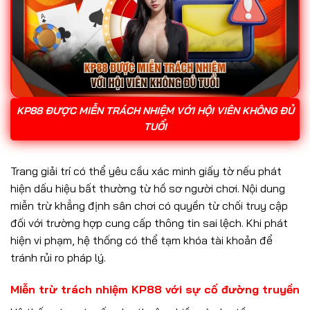
KP88 ĐƯỢC MIỄN TRÁCH NHIỆM VỚI HỘI VIÊN KHÔNG ĐỦ
TUỔI
Trang giải trí có thể yêu cầu xác minh giấy tờ nếu phát
hiện dấu hiệu bất thường từ hồ sơ người chơi. Nội dung
miễn trừ khẳng định sân chơi có quyền từ chối truy cập
đối với trường hợp cung cấp thông tin sai lệch. Khi phát
hiện vi phạm, hệ thống có thể tạm khóa tài khoản để
tránh rủi ro pháp lý.
Miễn trừ trách nhiệm KP88 với sự cố đường truyền