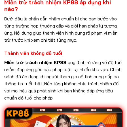
Miễn trừ trách nhiệm KP88 áp dụng khi
nào?
Dưới đây là phần dẫn nhằm chuẩn bị cho bạn bước vào
từng trường hợp thường gặp và giới hạn pháp lý tương
ứng. Nội dung giúp thành viên hình dung rõ phạm vi miễn
trừ trước khi xem chi tiết từng mục.
Thành viên không đủ tuổi
Miễn trừ trách nhiệm KP88
quy định rõ ràng về độ tuổi
nhằm đáp ứng yêu cầu pháp luật tại nhiều khu vực. Chính
sách đã áp dụng khi người tham gia cố tình cung cấp sai
thông tin tuổi thật. Nền tảng không chịu trách nhiệm đối
với mọi hậu quả phát sinh khi bạn không đáp ứng tiêu
chuẩn độ tuổi cho phép.