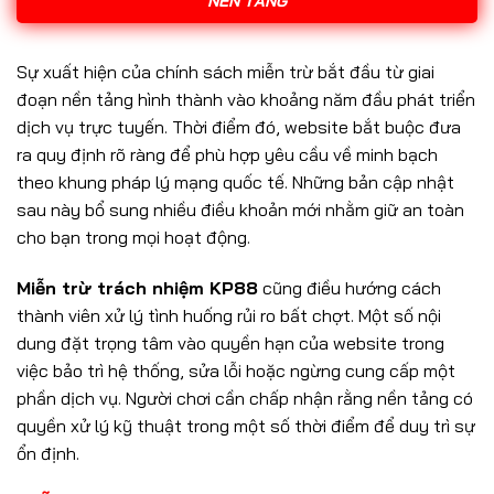
NỀN TẢNG
Sự xuất hiện của chính sách miễn trừ bắt đầu từ giai
đoạn nền tảng hình thành vào khoảng năm đầu phát triển
dịch vụ trực tuyến. Thời điểm đó, website bắt buộc đưa
ra quy định rõ ràng để phù hợp yêu cầu về minh bạch
theo khung pháp lý mạng quốc tế. Những bản cập nhật
sau này bổ sung nhiều điều khoản mới nhằm giữ an toàn
cho bạn trong mọi hoạt động.
Miễn trừ trách nhiệm KP88
cũng điều hướng cách
thành viên xử lý tình huống rủi ro bất chợt. Một số nội
dung đặt trọng tâm vào quyền hạn của website trong
việc bảo trì hệ thống, sửa lỗi hoặc ngừng cung cấp một
phần dịch vụ. Người chơi cần chấp nhận rằng nền tảng có
quyền xử lý kỹ thuật trong một số thời điểm để duy trì sự
ổn định.