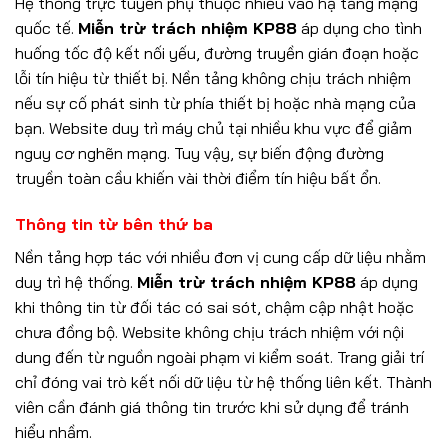
Hệ thống trực tuyến phụ thuộc nhiều vào hạ tầng mạng
quốc tế.
Miễn trừ trách nhiệm KP88
áp dụng cho tình
huống tốc độ kết nối yếu, đường truyền gián đoạn hoặc
lỗi tín hiệu từ thiết bị. Nền tảng không chịu trách nhiệm
nếu sự cố phát sinh từ phía thiết bị hoặc nhà mạng của
bạn. Website duy trì máy chủ tại nhiều khu vực để giảm
nguy cơ nghẽn mạng. Tuy vậy, sự biến động đường
truyền toàn cầu khiến vài thời điểm tín hiệu bất ổn.
Thông tin từ bên thứ ba
Nền tảng hợp tác với nhiều đơn vị cung cấp dữ liệu nhằm
duy trì hệ thống.
Miễn trừ trách nhiệm KP88
áp dụng
khi thông tin từ đối tác có sai sót, chậm cập nhật hoặc
chưa đồng bộ. Website không chịu trách nhiệm với nội
dung đến từ nguồn ngoài phạm vi kiểm soát. Trang giải trí
chỉ đóng vai trò kết nối dữ liệu từ hệ thống liên kết. Thành
viên cần đánh giá thông tin trước khi sử dụng để tránh
hiểu nhầm.