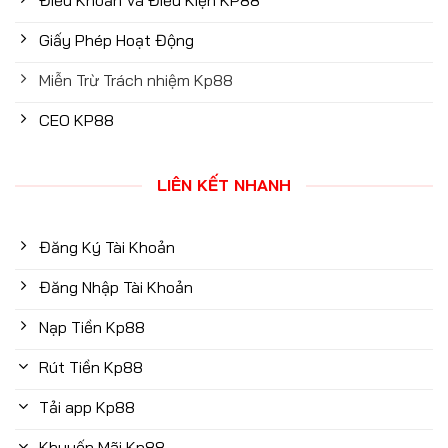
Giấy Phép Hoạt Động
Miễn Trừ Trách nhiệm Kp88
CEO KP88
LIÊN KẾT NHANH
Đăng Ký Tài Khoản
Đăng Nhập Tài Khoản
Nạp Tiền Kp88
Rút Tiền Kp88
Tải app Kp88
Khuyến Mãi Kp88